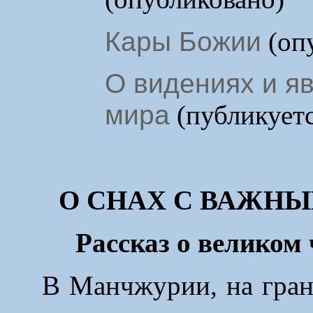
Кары Божии
(оп
О видениях и я
мира
(публикуетс
О СНАХ С ВАЖН
Рассказ о великом
В Манчжурии, на гран