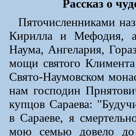
Рассказ о чу
Пяточисленниками наз
Кирилла и Мефодия, а
Наума, Ангелария, Гора
мощи святого Климента
Святo-Наумовском монас
нам господин Прнятови
купцов Сараева: "Будуч
в Сараеве, я смертельн
мою семью довело до