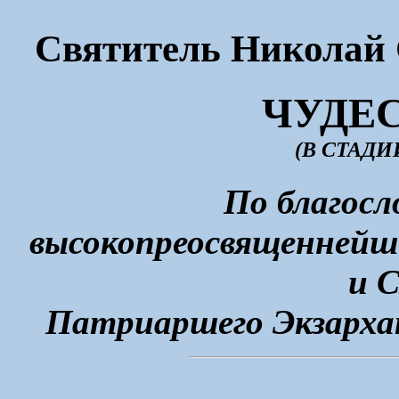
Святитель Николай 
ЧУДЕ
(В СТАД
По благос
высокопреосвященней
и С
Патриаршего Экзарха