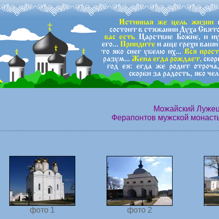
Можайский Лужец
Ферапонтов мужской монастыр
фото 1
фото 2