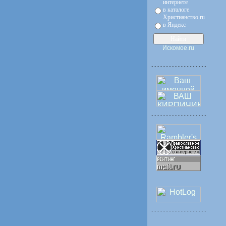
интернете
в каталоге
Христианство.ru
в Яндекс
Искомое.ru