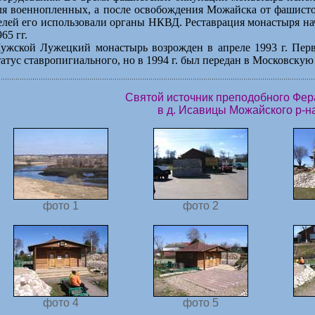
ля военнопленных, а после освобождения Можайска от фашист
елей его использовали органы НКВД. Реставрация монастыря нач
65 гг.
ужской Лужецкий монастырь возрожден в апреле 1993 г. Пер
татус ставропигиального, но в 1994 г. был передан в Московску
Святой источник преподобного Фер
в д. Исавицы Можайского р-н
фото 1
фото 2
фото 4
фото 5