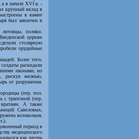
а в начале XVI в. -
ал крупный вклад в
выстроены в камне
ыря был закончен в
 литовцы, поляки.
 Введенской церкви
сделали столярную
 пробили орудийные
шадей. Более того,
е солдаты раскидали
евними иконами, но
, рискуя жизнью,
ырь от разрушения.
ородицы (пер. пол.
ь с трапезной (пер.
 вратами. А также
льницей Савеловых,
ружена колокольня,
.).
 довоенный период в
дству медицинского
зовался как лагерь