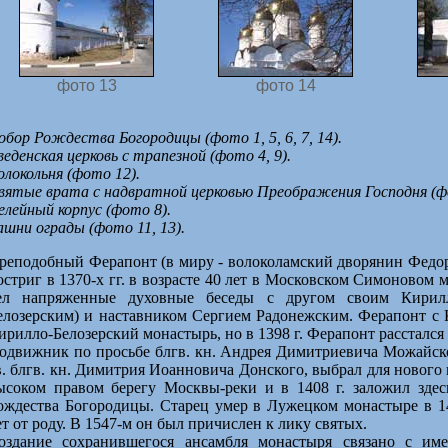
фото 13
фото 14
обор Рождества Богородицы (фото 1, 5, 6, 7, 14).
веденская церковь с трапезной (фото 4, 9).
олокольня (фото 12).
вятые врата с надвратной церковью Преображения Господня (ф
елейный корпус (фото 8).
ашни ограды (фото 11, 13).
реподобный Ферапонт (в миру - волоколамский дворянин Федо
остриг в 1370-х гг. в возрасте 40 лет в Московском Симоновом м
ел напряженные духовные беседы с другом своим Кирилл
елозерским) и наставником Сергием Радонежским. Ферапонт с
ирилло-Белозерский монастырь, но в 1398 г. Ферапонт расстался
одвижник по просьбе блгв. кн. Андрея Димитриевича Можайск
в. блгв. кн. Димитрия Иоанновича Донского, выбрал для нового
ысоком правом берегу Москвы-реки и в 1408 г. заложил зде
ождества Богородицы. Старец умер в Лужецком монастыре в 142
ет от роду. В 1547-м он был причислен к лику святых.
оздание сохранившегося ансамбля монастыря связано с име