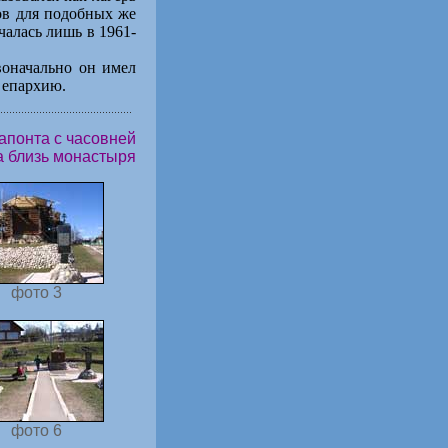
ов для подобных же
алась лишь в 1961-
воначально он имел
ю епархию.
апонта с часовней
а близь монастыря
фото 3
фото 6