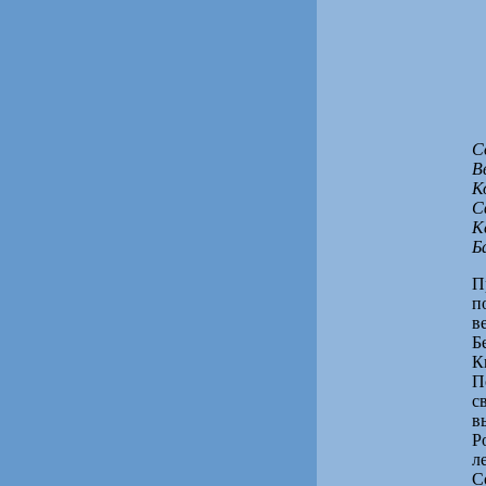
С
В
К
С
К
Б
П
п
в
Б
К
П
с
в
Р
л
С