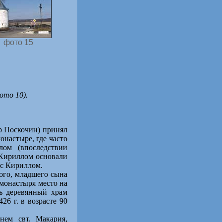
фото 15
ото 10).
р Поскочин) принял
онастыре, где часто
ом (впоследствии
 Кириллом основали
 с Кириллом.
ого, младшего сына
 монастыря место на
сь деревянный храм
6 г. в возрасте 90
нем свт. Макария,