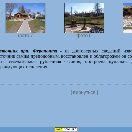
фото 7
фото 8
сточник прп. Ферапонта
- из достоверных сведений изве
сточник самим преподобным, восстановлен и облагорожен он сов
сть замечательная рубленная часовня, построена купальня
траждующих исцеления.
[ вернуться ]