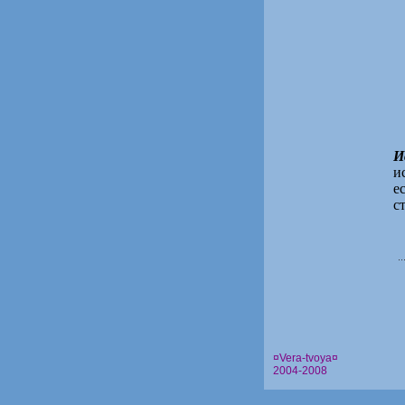
И
и
е
с
¤Vera-tvoya¤
2004-2008