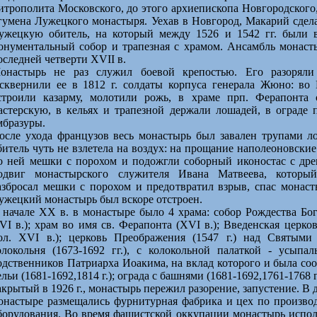
итрополита Московского, до этого архиепископа Новгородского, 
гумена Лужецкого монастыря. Уехав в Новгород, Макарий сдел
ужецкую обитель, на который между 1526 и 1542 гг. были 
онументальный собор и трапезная с храмом. Ансамбль монаст
оследней четверти XVII в.
онастырь не раз служил боевой крепостью. Его разоряли
сквернили ее в 1812 г. солдаты корпуса генерала Жюно: во
строили казарму, молотили рожь, в храме прп. Ферапонта 
астерскую, в кельях и трапезной держали лошадей, в ограде
мбразуры.
осле ухода французов весь монастырь был завален трупами ло
битель чуть не взлетела на воздух: на прощание наполеоновски
о ней мешки с порохом и подожгли соборный иконостас с др
одвиг монастырского служителя Ивана Матвеева, который
азбросал мешки с порохом и предотвратил взрыв, спас монаст
ужецкий монастырь был вскоре отстроен.
 начале XX в. в монастыре было 4 храма: собор Рождества Бог
VI в.); храм во имя св. Ферапонта (XVI в.); Введенская церков
ол. XVI в.); церковь Преображения (1547 г.) над Святыми
олокольня (1673-1692 гг.), с колокольной палаткой - усыпа
одственников Патриарха Иоакима, на вклад которого и была соо
ельи (1681-1692,1814 г.); ограда с башнями (1681-1692,1761-1768 гг
акрытый в 1926 г., монастырь пережил разорение, запустение. В
онастыре размещались фурнитурная фабрика и цех по произво
борудования. Во время фашистской оккупации монастырь исполь