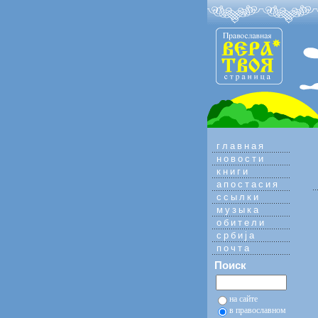
главная
новости
книги
апостасия
ссылки
музыка
обители
србиja
почта
Поиск
на сайте
в православном