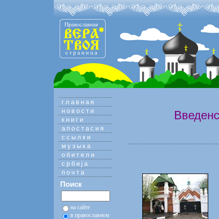
главная
новости
Введенс
книги
апостасия
ссылки
музыка
обители
србиja
почта
Поиск
на сайте
в православном