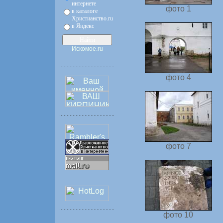
интернете
фото 1
в каталоге
Христианство.ru
в Яндекс
Искомое.ru
фото 4
фото 7
фото 10